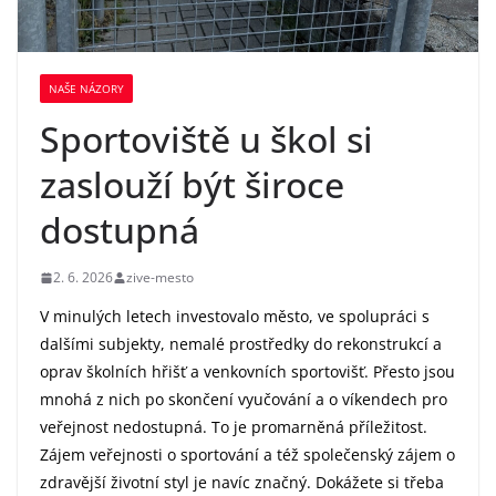
NAŠE NÁZORY
Sportoviště u škol si
zaslouží být široce
dostupná
2. 6. 2026
zive-mesto
V minulých letech investovalo město, ve spolupráci s
dalšími subjekty, nemalé prostředky do rekonstrukcí a
oprav školních hřišť a venkovních sportovišť. Přesto jsou
mnohá z nich po skončení vyučování a o víkendech pro
veřejnost nedostupná. To je promarněná příležitost.
Zájem veřejnosti o sportování a též společenský zájem o
zdravější životní styl je navíc značný. Dokážete si třeba