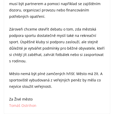
musí být partnerem a pomoci například se zajištěním
dozoru, organizací provozu nebo financováním
potřebných opatření.
Zároveň chceme otevřít debatu o tom, zda městská
podpora sportu dostatečně myslí také na rekreační
sport. Úspěšné kluby si podporu zaslouží, ale stejně
důležité je vytvářet podmínky pro běžné obyvatele, kteří
si chtějí jít zaběhat, zahrát fotbálek nebo si zasportovat
s rodinou.
Město nemá být plné zamčených hřišť. Město má žít. A
sportoviště vybudovaná z veřejných peněz by měla co
nejvíce sloužit veřejnosti.
Za Živé město
Tomáš Ostrihon