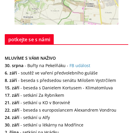
potkejte se s námi
MLUVÍME S VÁMI NAŽIVO
30. srpna
- Buřty na Pekelňáku -
FB událost
6. září
- soutěž ve vaření předvolebního guláše
8. září
- beseda s předsedou senátu Milošem Vystrčilem
15. září
- beseda s Danielem Kortusem - Klimatomluva
17. září
- setkání Za Rybníkem
21. září
- setkání u KD v Borovině
22. září
- beseda s europoslancem Alexandrem Vondrou
24. září
- setkání u Alfy
30. září
- setkání u lékárny na Modřínce
2. října
- setkání na Hrádku