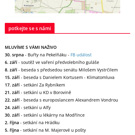
potkejte se s námi
MLUVÍME S VÁMI NAŽIVO
30. srpna
- Buřty na Pekelňáku -
FB událost
6. září
- soutěž ve vaření předvolebního guláše
8. září
- beseda s předsedou senátu Milošem Vystrčilem
15. září
- beseda s Danielem Kortusem - Klimatomluva
17. září
- setkání Za Rybníkem
21. září
- setkání u KD v Borovině
22. září
- beseda s europoslancem Alexandrem Vondrou
24. září
- setkání u Alfy
30. září
- setkání u lékárny na Modřínce
2. října
- setkání na Hrádku
5. října
- setkání na M. Majerové u pošty