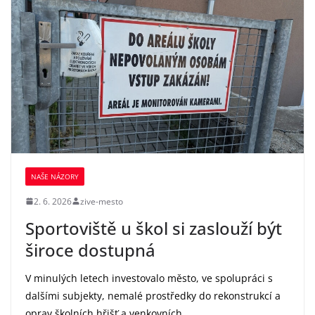
NAŠE NÁZORY
2. 6. 2026
zive-mesto
Sportoviště u škol si zaslouží být
široce dostupná
V minulých letech investovalo město, ve spolupráci s
dalšími subjekty, nemalé prostředky do rekonstrukcí a
oprav školních hřišť a venkovních