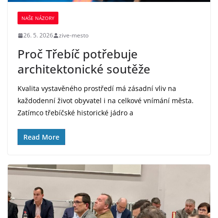
NAŠE NÁZORY
26. 5. 2026
zive-mesto
Proč Třebíč potřebuje
architektonické soutěže
Kvalita vystavěného prostředí má zásadní vliv na
každodenní život obyvatel i na celkové vnímání města.
Zatímco třebíčské historické jádro a
Read More