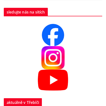
sledujte nás na sítích
aktuálně v Třebíči