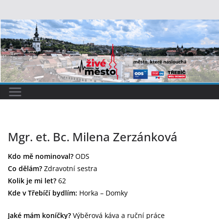
Přeskočit
na
obsah
Mgr. et. Bc. Milena Zerzánková
Kdo mě nominoval?
ODS
Co dělám?
Zdravotní sestra
Kolik je mi let?
62
Kde v Třebíčí bydlím:
Horka – Domky
Jaké mám koníčky?
Výběrová káva a ruční práce