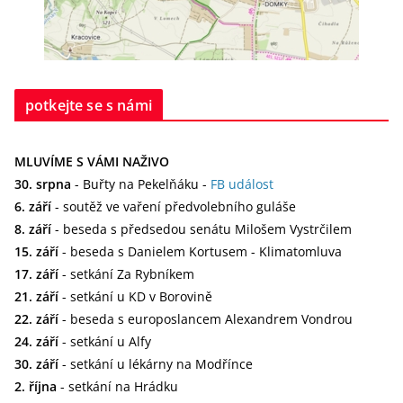
potkejte se s námi
MLUVÍME S VÁMI NAŽIVO
30. srpna
- Buřty na Pekelňáku -
FB událost
6. září
- soutěž ve vaření předvolebního guláše
8. září
- beseda s předsedou senátu Milošem Vystrčilem
15. září
- beseda s Danielem Kortusem - Klimatomluva
17. září
- setkání Za Rybníkem
21. září
- setkání u KD v Borovině
22. září
- beseda s europoslancem Alexandrem Vondrou
24. září
- setkání u Alfy
30. září
- setkání u lékárny na Modřínce
2. října
- setkání na Hrádku