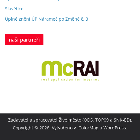
Slavětice
Úplné znění ÚP Nárameč po Změně č. 3
naši partneři
Zadavatel a zpracovatel Živé město (ODS, TOP09 a SNK-ED).
Copyright © 2026. Vytvořeno v
ColorMag
a
WordPress
.