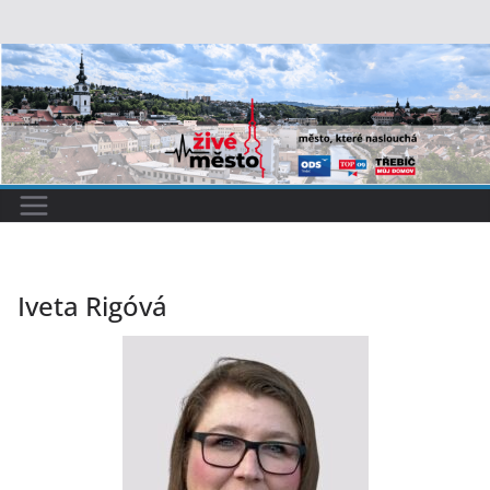
Přeskočit
na
obsah
Iveta Rigóvá