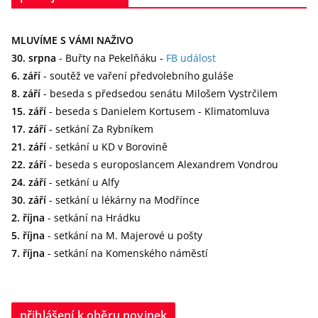
MLUVÍME S VÁMI NAŽIVO
30. srpna
- Buřty na Pekelňáku -
FB událost
6. září
- soutěž ve vaření předvolebního guláše
8. září
- beseda s předsedou senátu Milošem Vystrčilem
15. září
- beseda s Danielem Kortusem - Klimatomluva
17. září
- setkání Za Rybníkem
21. září
- setkání u KD v Borovině
22. září
- beseda s europoslancem Alexandrem Vondrou
24. září
- setkání u Alfy
30. září
- setkání u lékárny na Modřínce
2. října
- setkání na Hrádku
5. října
- setkání na M. Majerové u pošty
7. října
- setkání na Komenského náměstí
přihlášení k oběru novinek