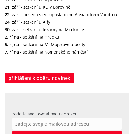
21. září
- setkání u KD v Borovině
22. září
- beseda s europoslancem Alexandrem Vondrou
24. září
- setkání u Alfy
30. září
- setkání u lékárny na Modřínce
2. října
- setkání na Hrádku
5. října
- setkání na M. Majerové u pošty
7. října
- setkání na Komenského náměstí
přihlášení k oběru novinek
zadejte svoji e-mailovou adreseu