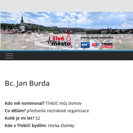
Přeskočit
na
obsah
Bc. Jan Burda
Kdo mě nominoval?
Třebíč můj domov
Co dělám?
předseda neziskové organizace
Kolik je mi let?
52
Kde v Třebíčí bydlím:
Horka Domky