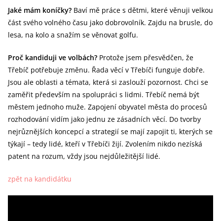
Jaké mám koníčky?
Baví mě práce s dětmi, které věnuji velkou
část svého volného času jako dobrovolník. Zajdu na brusle, do
lesa, na kolo a snažím se věnovat golfu.
Proč kandiduji ve volbách?
Protože jsem přesvědčen, že
Třebíč potřebuje změnu. Řada věcí v Třebíči funguje dobře.
Jsou ale oblasti a témata, která si zaslouží pozornost. Chci se
zaměřit především na spolupráci s lidmi. Třebíč nemá být
městem jednoho muže. Zapojení obyvatel města do procesů
rozhodování vidím jako jednu ze zásadních věcí. Do tvorby
nejrůznějších koncepcí a strategií se mají zapojit ti, kterých se
týkají – tedy lidé, kteří v Třebíči žijí. Zvolením nikdo nezíská
patent na rozum, vždy jsou nejdůležitější lidé.
zpět na kandidátku