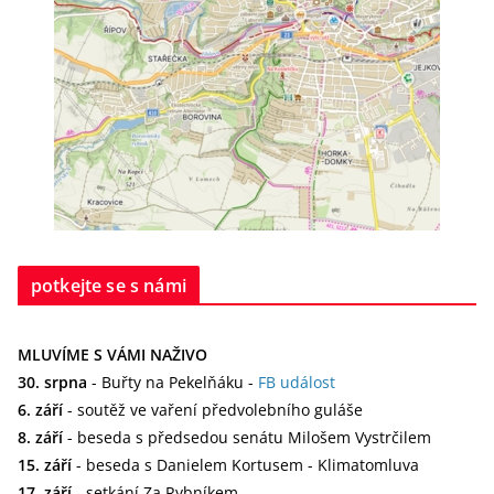
potkejte se s námi
MLUVÍME S VÁMI NAŽIVO
30. srpna
- Buřty na Pekelňáku -
FB událost
6. září
- soutěž ve vaření předvolebního guláše
8. září
- beseda s předsedou senátu Milošem Vystrčilem
15. září
- beseda s Danielem Kortusem - Klimatomluva
17. září
- setkání Za Rybníkem